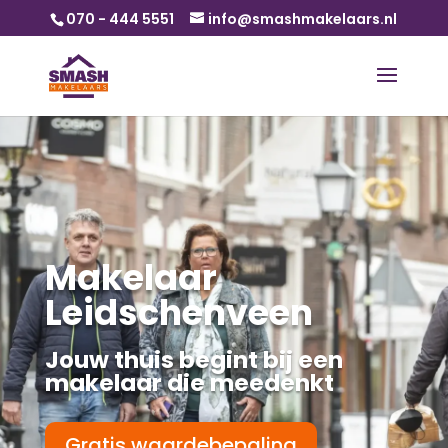
070 - 444 5551
info@smashmakelaars.nl
Makelaar
Leidschenveen
Jouw thuis begint bij een
makelaar die meedenkt
Gratis waardebepaling