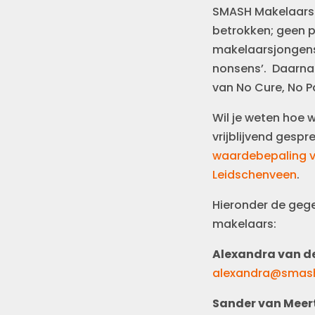
SMASH Makelaars 
betrokken; geen p
makelaarsjongens
nonsens’. Daarnaa
van
No Cure, No P
Wil je weten hoe w
vrijblijvend gespr
waardebepaling v
Leidschenveen
.
Hieronder de geg
makelaars:
Alexandra van de
alexandra@smash
Sander van Meer