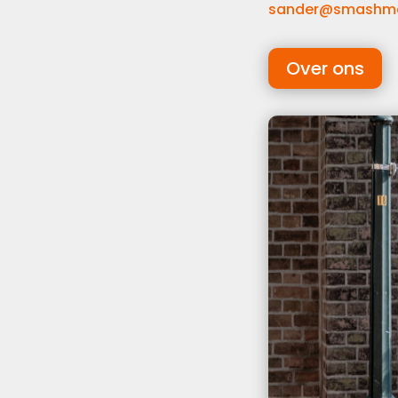
sander@smashmak
Over ons